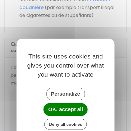
douanière
(par exemple transport illégal
de cigarettes ou de stupéfiants).
Quand et comment demander un avocat
commis d'office ?
This site uses cookies and
gives you control over what
L'avocat peut être commis d'office pour une
you want to activate
personne mineure et pour une personne
majeure pour assurer sa défense en justice.
Personalize
À savoir
Pour
les procédures civiles
où un avocat
OK, accept all
peut être commis d'office, la demande
peut se faire avant ou pendant l'audience.
Deny all cookies