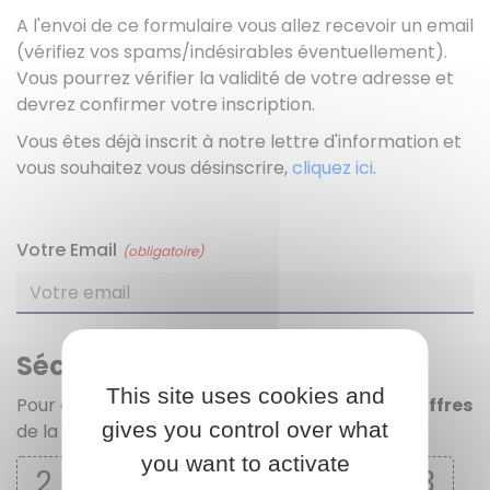
A l'envoi de ce formulaire vous allez recevoir un email
(vérifiez vos spams/indésirables éventuellement).
Vous pourrez vérifier la validité de votre adresse et
devrez confirmer votre inscription.
Vous êtes déjà inscrit à notre lettre d'information et
vous souhaitez vous désinscrire,
cliquez ici
.
Votre Email
(obligatoire)
Sécurité anti-robot
This site uses cookies and
Pour continuer, merci de cliquer sur
tous les chiffres
gives you control over what
de la série
you want to activate
2
8
6
G
T
L
Y
3