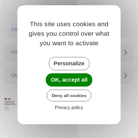
Demande d'aide juridictionnelle
Demander la désignation d’un avocat
This site uses cookies and
commis d’office
gives you control over what
you want to activate
Voir aussi
Personalize
Questions ? Réponses !
OK, accept all
Deny all cookies
Privacy policy