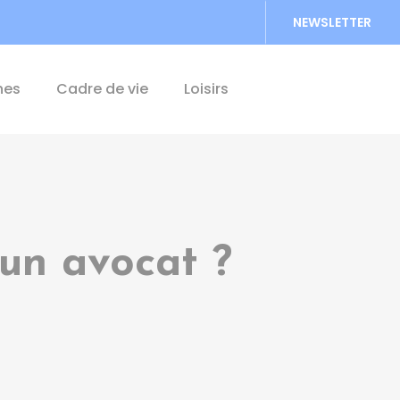
NEWSLETTER
Accéder au formu
hes
Cadre de vie
Loisirs
 un avocat ?