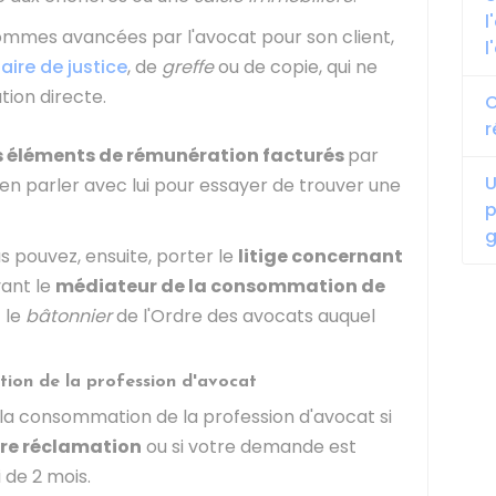
l
 sommes avancées par l'avocat pour son client,
l
aire de justice
, de
greffe
ou de copie, qui ne
tion directe.
C
r
s éléments de rémunération facturés
par
U
en parler avec lui pour essayer de trouver une
p
g
s pouvez, ensuite, porter le
litige concernant
ant le
médiateur de la consommation de
 le
bâtonnier
de l'Ordre des avocats auquel
tion de la profession d'avocat
 la consommation de la profession d'avocat si
tre réclamation
ou si votre demande est
 de 2 mois.