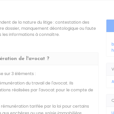
nt de la nature du litige : contestation des
votre dossier, manquement déontologique ou faute
 les informations à connaître.
b
h
ration de l'avocat ?
V
e sur 3 éléments :
 rémunération du travail de l'avocat. Ils
ions réalisées par l'avocat pour le compte de
Q
 la rémunération tarifée par la loi pour certains
U
e aux enchères ou une
saisie immobilière
.