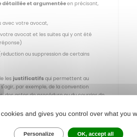
détaillée et argumentée
en précisant,
es avec votre avocat,
votre avocat et les suites qui y ont été
 réponse)
(réduction ou suppression de certains
de les
justificatifs
qui permettent au
ut s'agir, par exemple, de la convention
s, des actes de procédure ou du courrier de
 cookies and gives you control over what you w
d'abord si vous remplissez les conditions
a mission. Il s'assure également que votre
Personalize
OK, accept all