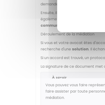
demande n'est pas infondée ou abu
Ensuite, il vous informe par courrier 
également votre avocat qu'il est sais
commune
(accord) à la médiation
Déroulement de la médiation
Si vous et votre avocat êtes d'ac
recherche d'une
solution
. Il éch
Si un accord est trouvé, un protocol
La signature de ce document met off
À savoir
Vous pouvez vous faire représent
faire assister par toute personne
médiation.