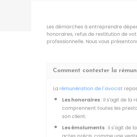
Les démarches à entreprendre dépende
honoraires, refus de restitution de 
professionnelle. Nous vous présentons
Comment contester la rémuné
La
rémunération de l'avocat
repos
Les honoraires
: il s'agit de la
comprennent toutes les prestat
son client.
Les émolu
ments
: il s'agit de
actes précis, comme une vent