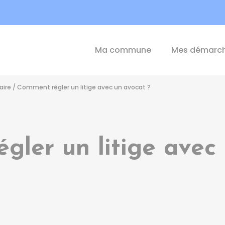
int-Michel-de-Plélan
Ma commune
Mes démarc
aire
/
Comment régler un litige avec un avocat ?
ler un litige avec