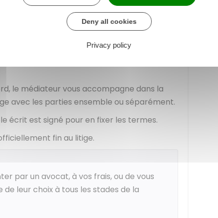
sive.
Deny all cookies
simple ou par mail qu'il a été saisi. Il informe
i du litige et sollicite votre
adhésion
Privacy policy
.
cord, le médiateur vous accompagne dans la
ange avec les parties ensemble ou séparément.
e écrit est signé pour en fixer les termes.
iciellement fin au litige.
er par un avocat, à vos frais, ou de vous
 de leur choix à tous les stades de la