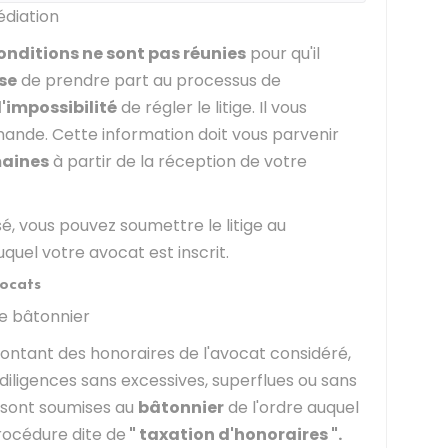
édiation
onditions ne sont pas réunies
pour qu'il
se
de prendre part au processus de
'impossibilité
de régler le litige. Il vous
mande. Cette information doit vous parvenir
maines
à partir de la réception de votre
, vous pouvez soumettre le litige au
quel votre avocat est inscrit.
vocats
le bâtonnier
ontant des honoraires de l'avocat considéré,
(diligences sans excessives, superflues ou sans
) sont soumises au
bâtonnier
de l'ordre auquel
procédure dite de
" taxation d'honoraires ".