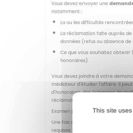
Vous devez envoyer une
demande 
notamment :
La ou les difficultés rencontré
La réclamation faite auprès de 
données (refus ou absence de
Ce que vous souhaitez obtenir 
honoraires).
Vous devez joindre à votre deman
médiateur d'étudier l'affaire. Il pe
d'honoraires, des échanges de mail
réclamation.
This site uses
Examen par le médiateur
Une fois saisi, le médiateur vérifie 
requises pour qu'il puisse exercer s