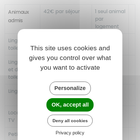
42€ par séjour
1 seul animal
Animaux
par
admis
logement
Linge de
10€ par personne
toilette
This site uses cookies and
et par change
gives you control over what
Linge de lit
17€/
you want to activate
et de
personne/change
toilette
Personalize
Linge de lit
10€ / personne
par change
OK, accept all
Location de
42€ par semaine
TV
Deny all cookies
Privacy policy
Petit-
10€ par personne