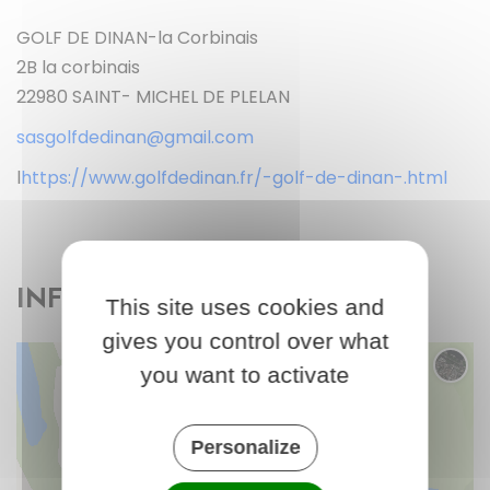
GOLF DE DINAN-la Corbinais
2B la corbinais
22980 SAINT- MICHEL DE PLELAN
sasgolfdedinan@gmail.com
l
https://www.golfdedinan.fr/-golf-de-dinan-.html
INFOS PRATIQUES
This site uses cookies and
gives you control over what
you want to activate
Chang
Personalize