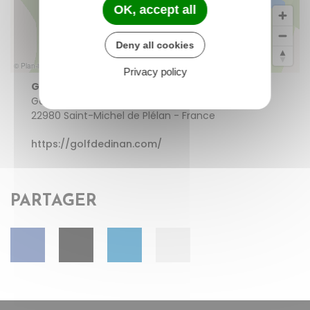
OK, accept all
Deny all cookies
© Plan-interactif
© Contributeurs d'OpenStreetMap
Privacy policy
Golf de La Corbinais
Golf de la Corbinais
22980 Saint-Michel de Plélan - France
https://golfdedinan.com/
PARTAGER