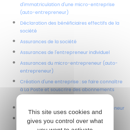
d'immatriculation d'une micro-entreprise
(auto-entrepreneur)
Déclaration des bénéficiaires effectifs de la
société
Assurances de la société
Assurances de l'entrepreneur individuel
Assurances du micro-entrepreneur (auto-
entrepreneur)
Création d'une entreprise : se faire connaître
à La Poste et souscrire des abonnements
internet, téléphone, électricité
Registres obligatoires du micro-entrepreneur
This site uses cookies and
Registres obligatoires de l'entrepreneur
gives you control over what
individuel
you want to activate