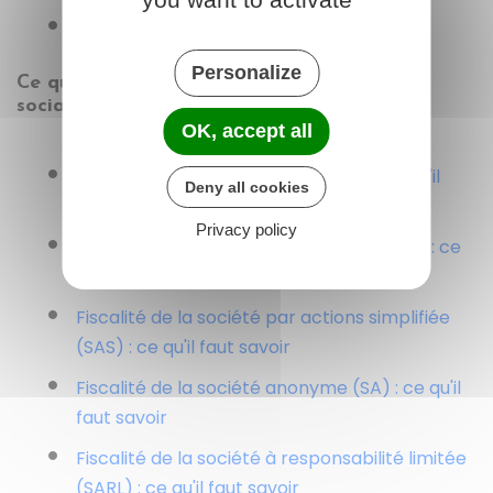
Registres obligatoires d'une société
Personalize
Ce qu'il faut savoir sur les règles fiscales et
sociales
OK, accept all
Fiscalité d'un micro-entrepreneur : ce qu'il
Deny all cookies
faut savoir
Privacy policy
Fiscalité d'un entrepreneur individuel (EI) : ce
qu'il faut savoir
Fiscalité de la société par actions simplifiée
(SAS) : ce qu'il faut savoir
Fiscalité de la société anonyme (SA) : ce qu'il
faut savoir
Fiscalité de la société à responsabilité limitée
(SARL) : ce qu'il faut savoir