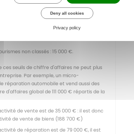
ui correspond :
ourniture de logements (hors location de
Deny all cookies
8 700 €
Privacy policy
rvices et fourniture de meublés de tourismes
ourismes non classés :
15 000 €
.
es seuils de chiffre d'affaires ne peut plus
ntreprise. Par exemple, un micro-
de réparation automobile et vend aussi des
fre d'affaires global de
111 000 €
répartis de la
 activité de vente est de
35 000 €
: il est donc
tivité de vente de biens (
188 700 €
)
 activité de réparation est de
79 000 €
, il est