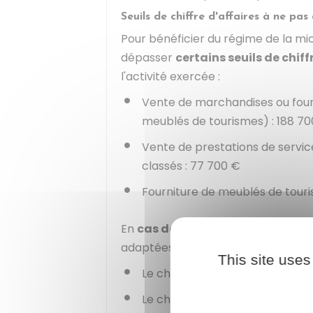
Seuils de chiffre d'affaires à ne pa
Pour bénéficier du régime de la mi
dépasser
certains seuils de chiff
l'activité exercée :
Vente de marchandises ou four
meublés de tourismes) :
188 70
Vente de prestations de servic
classés :
77 700 €
Fourniture de meublés de touri
En
cas de cumul d'activités
, les
adaptées. Les
2 conditions cumul
This site uses
Le chiffre d'affaires global ho
Le chiffre d'affaires global ho