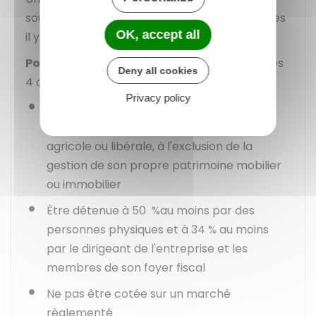
sous certaines conditions, pour les SARL créées
OK, accept all
il y a moins de 5 ans.
Pour opter pour l'IR
, la SARL doit respecter les
Deny all cookies
4 conditions suivantes :
Privacy policy
Exercer à titre principal une activité
industrielle, commerciale, artisanale,
agricole ou libérale, à l'exclusion de la
gestion de son propre patrimoine mobilier
ou immobilier
Être détenue à
50 %
au moins par des
personnes physiques et à
34 %
au moins
par le dirigeant de l'entreprise et les
membres de son foyer fiscal
Ne pas être cotée sur un marché
réglementé