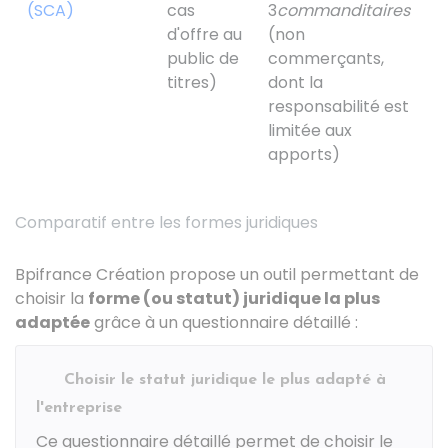
(SCA)
cas
3
commanditaires
s
d'offre au
(non
d
public de
commerçants,
s
titres)
dont la
C
responsabilité est
r
limitée aux
d
apports)
l
Comparatif entre les formes juridiques
Bpifrance Création propose un outil permettant de
choisir la
forme (ou statut) juridique la plus
adaptée
grâce à un questionnaire détaillé :
Choisir le statut juridique le plus adapté à
l'entreprise
Ce questionnaire détaillé permet de choisir le