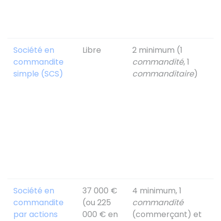
l
p
Société en
Libre
2 minimum (1
C
commandite
commandité
, 1
r
simple (SCS)
commanditaire
)
i
s
d
s
C
r
d
l
Société en
37 000 €
4 minimum, 1
C
commandite
(ou
225
commandité
r
par actions
000 €
en
(commerçant) et
i