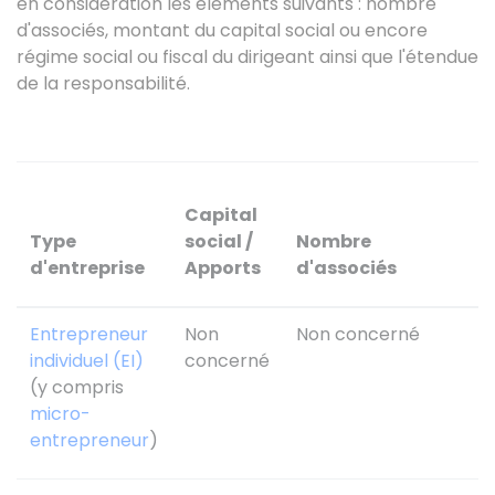
en considération les éléments suivants : nombre
d'associés, montant du capital social ou encore
régime social ou fiscal du dirigeant ainsi que l'étendue
de la responsabilité.
R
Capital
f
Type
social /
Nombre
a
d'entreprise
Apports
d'associés
e
Entrepreneur
Non
Non concerné
L
individuel (EI)
concerné
p
(y compris
p
micro-
entrepreneur
)