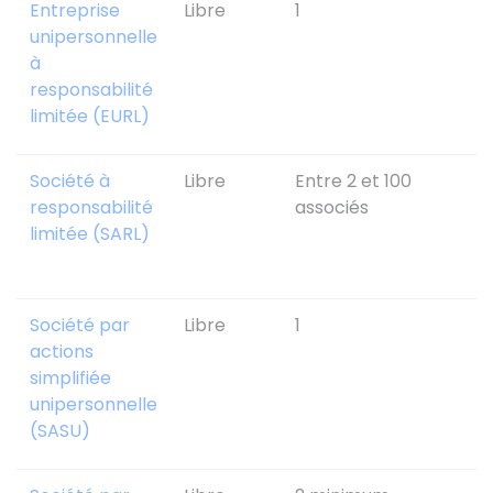
Entreprise
Libre
1
L
unipersonnelle
m
à
a
responsabilité
limitée (EURL)
Société à
Libre
Entre 2 et 100
L
responsabilité
associés
m
limitée (SARL)
a
Société par
Libre
1
L
actions
m
simplifiée
a
unipersonnelle
(SASU)