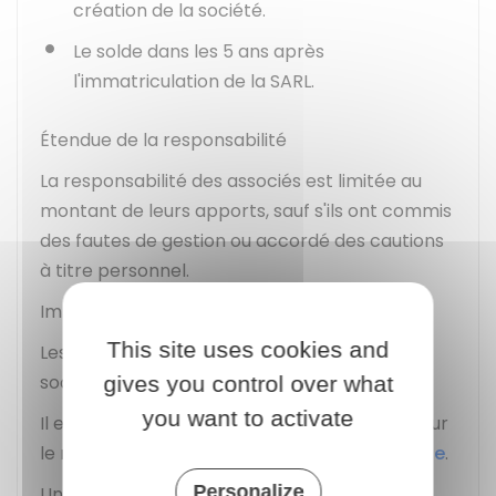
création de la société.
Le solde dans les 5 ans après
l'immatriculation de la SARL.
Étendue de la responsabilité
La responsabilité des associés est limitée au
montant de leurs apports, sauf s'ils ont commis
des fautes de gestion ou accordé des cautions
à titre personnel.
Imposition des bénéfices
This site uses cookies and
Les bénéfices sont soumis à l'impôt sur les
sociétés (IS).
gives you control over what
you want to activate
Il est toutefois possible d'opter pour l'impôt sur
le revenu (IR) dans le cas de la
SARL de famille
.
Personalize
Une option pour l'IR est également possible,