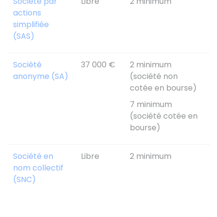
Société par
Libre
2 minimum
L
actions
m
simplifiée
a
(SAS)
Société
37 000 €
2 minimum
L
anonyme (SA)
(société non
m
cotée en bourse)
a
7 minimum
(société cotée en
bourse)
Société en
Libre
2 minimum
R
nom collectif
s
(SNC)
i
d
s
l