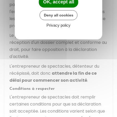
OK, accept all
par le préfet. C'est le cas, par exemple, si
l'entrepreneur de spectacles ne respecte pas
Deny all cookies
les conditions de compétence ou d'expérience
professionnelle.
Privacy policy
Le préfet a un délai de
30 jours
, à partir de la
réception d'un dossier complet et conforme au
droit, pour faire opposition à la déclaration
d'activité.
L'entrepreneur de spectacles, détenteur du
récépissé, doit donc
attendre la fin de ce
délai pour commencer son activité
.
Conditions à respecter
L'entrepreneur de spectacles doit remplir
certaines conditions pour que sa déclaration
soit acceptée. Les conditions varient selon que