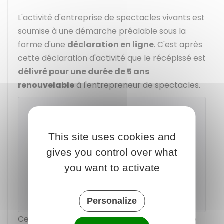
L'activité d'entreprise de spectacles vivants est
soumise à une démarche préalable sous la
forme d'une
déclaration en ligne
. C'est après
cette déclaration d'activité que le récépissé est
délivré pour une durée de 5 ans
renouvelable
à l'entrepreneur de spectacles.
Déclaration d'activité d'entrepreneur
de spectacles vivants (en vue d'un
This site uses cookies and
récépissé d'entrepreneur de spectacles)
gives you control over what
you want to activate
Accéder au service en ligne
Ministère de la culture
Personalize
Cependant, la déclaration
peut être refusée