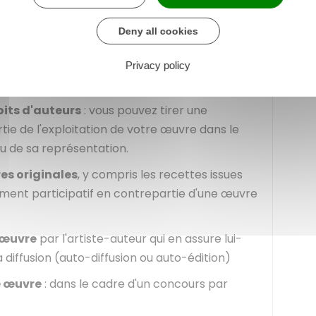
us n'avez
pas de démarche à effectuer
.
rations déclarées en
bénéfices non
Deny all cookies
ts. Dans ce cas, vous devez réaliser
vous-
ité sur le site du
guichet des formalités des
Privacy policy
 déclarées en BNC sont les suivantes :
oits d'auteurs
: vous pouvez tirer une
ie de l'exploitation de votre œuvre dans le
u de sa représentation.
es originales
, y compris les recettes issues
ment participatif en contrepartie d'une œuvre
'œuvre
par l'artiste-auteur qui en assure lui-
diffusion (auto-diffusion ou auto-édition)
e œuvre
: dans le cadre d'un concours par