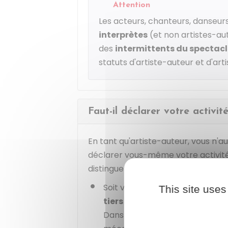
Attention
Les acteurs, chanteurs, danseur
interprètes
(et non artistes-aut
des
intermittents du spectac
statuts d'artiste-auteur et d'art
Faut-il déclarer votre activit
En tant qu'artiste-auteur, vous n'
déclarer vous-même votre activité 
distinguer
2 situations
:
Soit vous percevez
uniquement
This site uses
tiers
aux impôts (ex : éditeur, 
Dans ce cas, c'est le tiers qui 