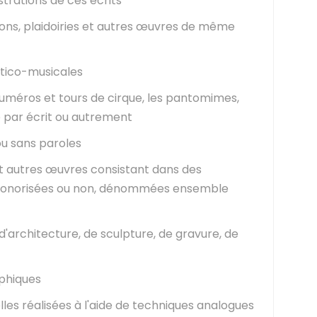
strations de ces écrits
ons, plaidoiries et autres œuvres de même
tico-musicales
uméros et tours de cirque, les pantomimes,
e par écrit ou autrement
u sans paroles
 autres œuvres consistant dans des
sonorisées ou non, dénommées ensemble
d'architecture, de sculpture, de gravure, de
phiques
es réalisées à l'aide de techniques analogues