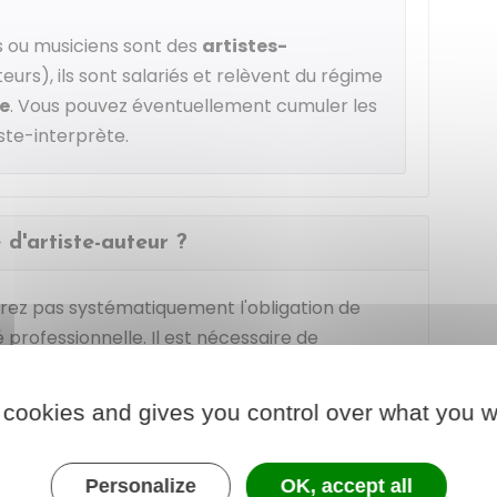
s ou musiciens sont des
artistes-
eurs), ils sont salariés et relèvent du régime
le
. Vous pouvez éventuellement cumuler les
iste-interprète.
é d'artiste-auteur ?
aurez pas systématiquement l'obligation de
professionnelle. Il est nécessaire de
 des droits d'auteur déclarées par un
 cookies and gives you control over what you w
producteur, organisme de gestion collective).
se charge de déclarer votre activité via le
Personalize
OK, accept all