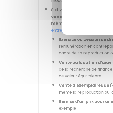
mécanisme du
précompte
, vo
Soit vous percevez des rémuné
commerciaux (BNC)
aux impô
même
votre déclaration d'activ
entreprises
. Les rémunérations
Exercice ou cession de dr
rémunération en contrepart
cadre de sa reproduction o
Vente ou location d'œuvr
de la recherche de finance
de valeur équivalente
Vente d'exemplaires de l
même la reproduction ou la 
Remise d'un prix pour un
exemple