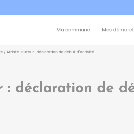
int-Michel-de-Plélan
Ma commune
Mes démarc
re
/
Artiste-auteur : déclaration de début d'activité
r : déclaration de dé