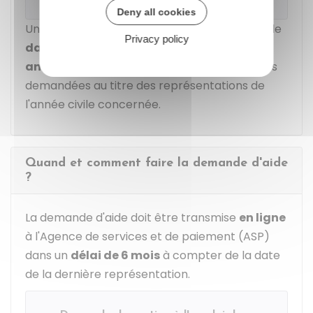
Deny all cookies
Une même entreprise peut bénéficier de l'aide
Privacy policy
dans la limite de
22 000 €
maximum par
année civile
. Cette limite s'applique aux aides
demandées au titre des représentations de
l'année civile concernée.
Quand et comment faire la demande d'aide
?
La demande d'aide doit être transmise
en ligne
à l'Agence de services et de paiement (ASP)
dans un
délai de 6 mois
à compter de la date
de la dernière représentation.