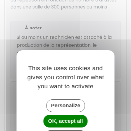
dans une salle de 300 personnes ou moins
À noter
Si au moins un technicien est attaché à la
production de la représentation, le
nombre d'emplois pris en compte pour le
calcul de l'aide est
augmenté d'une
This site uses cookies and
unité
.
gives you control over what
you want to activate
Exemple
Pour un plateau artistique composé de 3
artistes et d'un technicien, l'aide pour une
Personalize
représentation (à compter du 01/05/23)
est égale à : 3 x 55,35€ + 1 x 55,35 =
OK, accept all
221,40 €
.