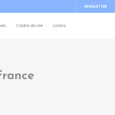
NEWSLETTER
Accéder au formu
hes
Cadre de vie
Loisirs
France