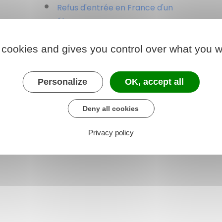
Refus d'entrée en France d'un
étranger
Maintien d'un étranger en zone
 cookies and gives you control over what you w
d'attente
Personalize
OK, accept all
Deny all cookies
Privacy policy