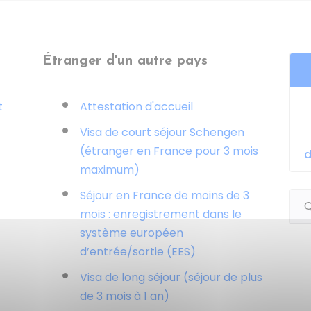
Étranger d'un autre pays
t
Attestation d'accueil
Visa de court séjour Schengen
(étranger en France pour 3 mois
d
maximum)
Séjour en France de moins de 3
Q
mois : enregistrement dans le
système européen
d’entrée/sortie (EES)
Visa de long séjour (séjour de plus
de 3 mois à 1 an)