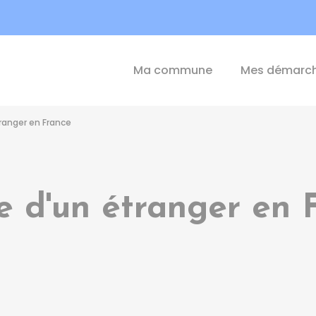
int-Michel-de-Plélan
Ma commune
Mes démarc
ranger en France
e d'un étranger en 