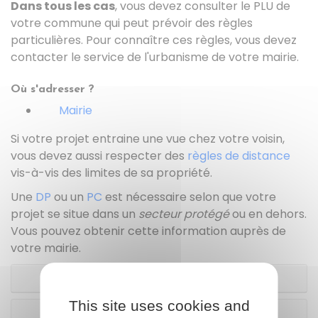
Dans tous les cas
, vous devez consulter le PLU de
votre commune qui peut prévoir des règles
particulières. Pour connaître ces règles, vous devez
contacter le service de l'urbanisme de votre mairie.
Où s'adresser ?
Mairie
Si votre projet entraine une vue chez votre voisin,
vous devez aussi respecter des
règles de distance
vis-à-vis des limites de sa propriété.
Une
DP
ou un
PC
est nécessaire selon que votre
projet se situe dans un
secteur protégé
ou en dehors.
Vous pouvez obtenir cette information auprès de
votre mairie.
Cas général
This site uses cookies and
Secteur protégé