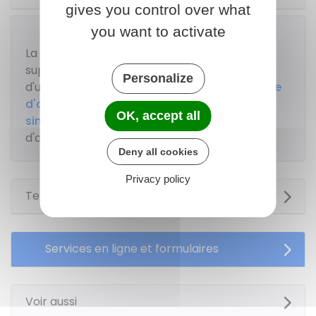
gives you control over what
you want to activate
À savoir
La création d'une mezzanine ou d'un étage
supplémentaire soumise à autorisation
Personalize
d'urbanisme engendre le paiement d'une
taxe
d'aménagement
. Vous pouvez faire une
OK, accept all
simulation du montant
de votre taxe
d'aménagement.
Deny all cookies
Privacy policy
Textes de référence
Services en ligne et formulaires
Voir aussi