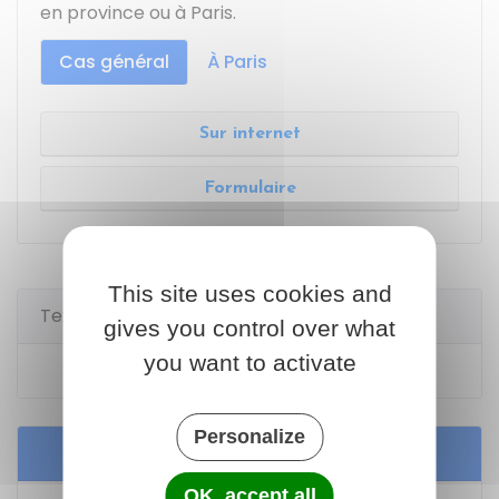
en province ou à Paris.
Cas général
À Paris
Sur internet
Formulaire
This site uses cookies and
Textes de référence
gives you control over what
you want to activate
Code de l'urbanisme : article R*424-16
Personalize
Services en ligne et formulaires
OK, accept all