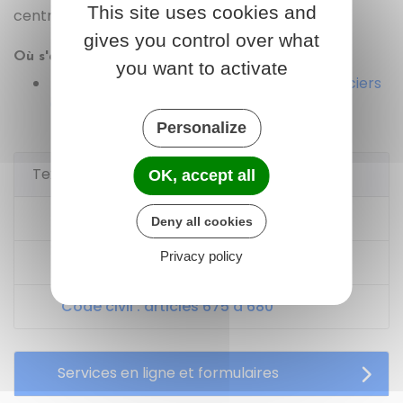
This site uses cookies and
centre départemental des impôts fonciers :
gives you control over what
Où s'adresser ?
you want to activate
Centre départemental des impôts fonciers
(CDIF)
Personalize
Textes de référence
OK, accept all
Code de l'urbanisme : article R*421-14
Deny all cookies
Privacy policy
Code de l'urbanisme : article R*421-17
Code civil : articles 675 à 680
Services en ligne et formulaires