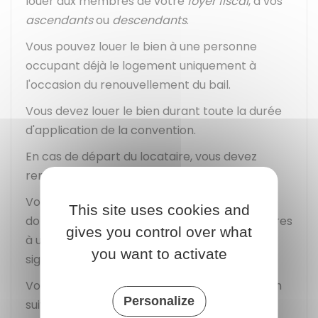
louer aux membres de votre
foyer fiscal
, à vos
ascendants
ou
descendants
.
Vous pouvez louer le bien à une personne
occupant déjà le logement uniquement à
l'occasion du renouvellement du bail.
Vous devez louer le bien durant toute la durée
d'application de la convention.
En cas de départ du locataire, vous devez
remettre le bien en location.
Vous devez louer le logement à un locataire
This site uses cookies and
dont l'ensemble des ressources sont inférieures
gives you control over what
à un plafond qui varie selon la convention
you want to activate
signée.
Vous devez choisir l'un des niveaux de location
Personalize
suivants :