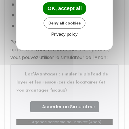
Intermédiaire
OK, accept all
Social
Deny all cookies
Très social.
Privacy policy
Pour connaître les niveaux de ressources
applicables dans la commune du logement,
vous pouvez utiliser le simulateur de l'Anah :
Loc'Avantages : simuler le plafond de
loyer et les ressources des locataires (et
vos avantages fiscaux)
Accéder au Simulateur
Agence nationale de l'habitat (Anah)