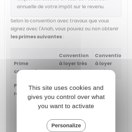
annuelle de votre impôt sur le revenu.
Selon la convention avec travaux que vous
signez avec l'Anah, vous pouvez ou non obtenir
les primes suivantes
:
Convention
Convention
Prime
à loyer très
à loyer
concernée
social
social
Prime de
De
2 000 €
à
Non
This site uses cookies and
réservation
4 000 €
si
gives you control over what
vous
you want to activate
acceptez
que le
préfet
Personalize