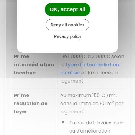
choisisse
votre
OK, accept all
locataire
Deny all cookies
(
droit de
réservation
Privacy policy
du préfet
)
Prime
De
1 000 €
à
3 000 €
selon
intermédiation
le
type d'intermédiation
locative
locative
et la surface du
logement
2
Prime
Au maximum
150 €
/m
,
2
réduction de
dans la limite de 80 m
par
loyer
logement :
En cas de travaux lourds
ou d'amélioration