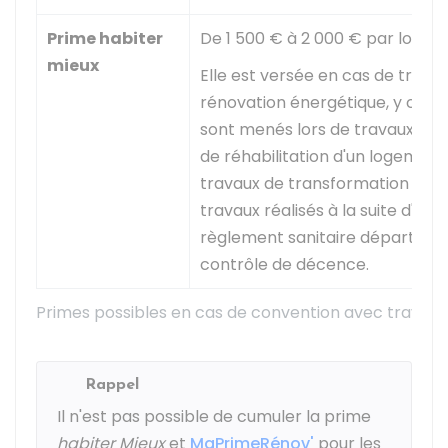
Prime habiter
De
1 500 €
à
2 000 €
par logem
mieux
Elle est versée en cas de trava
rénovation énergétique, y compri
sont menés lors de travaux lour
de réhabilitation d'un logemen
travaux de transformation d'us
travaux réalisés à la suite d'une
règlement sanitaire départeme
contrôle de décence.
Primes possibles en cas de convention avec travaux
Rappel
Il n'est pas possible de cumuler la prime
habiter Mieux
et
MaPrimeRénov'
pour les