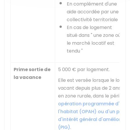
En complément d'une
aide accordée par une
collectivité territoriale
En cas de logement
situé dans " une zone où
le marché locatif est
tendu "
Prime sortie de
5 000 €
par logement.
la vacance
Elle est versée lorsque le loge
vacant depuis plus de 2 ans, et q
en zone rurale, dans le périmèt
opération programmée d'amél
l'habitat (OPAH) ou d'un pro
d'intérêt général d'amélioratio
(PIG)
.