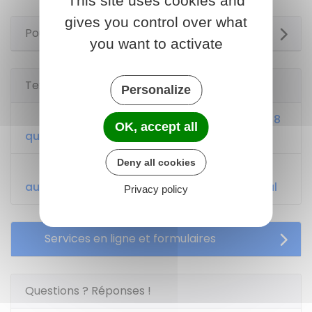
This site uses cookies and
gives you control over what
Pour en savoir plus
you want to activate
Textes de référence
Personalize
Code général des impôts : articles 4A à 8
OK, accept all
quinquies
Deny all cookies
Bofip-Impôts n°BOI-IR-CHAMP-10 relatif
aux personnes imposables et domicile fiscal
Privacy policy
Services en ligne et formulaires
Questions ? Réponses !