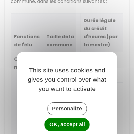
commune, dans les conditions suivantes :
Durée légale
du crédit
Fonctions
Taille de la
d'heures (par
de l'élu
commune
trimestre)
Conseiller
Moins de
10 heures 30
municipal
3 500
This site uses cookies and
habitants
gives you control over what
you want to activate
Entre 3 500
10 heures 30
habitants
et 9 999
Personalize
habitants
OK, accept all
Entre 10 000
21 heures