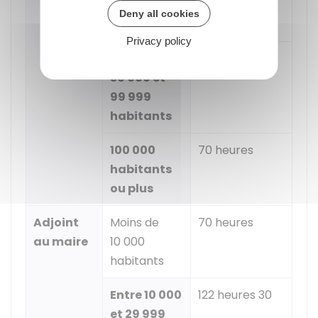
et 29 999
Deny all cookies
habitants
Privacy policy
Entre
35 heures
30 000 et
99 999
habitants
100 000
70 heures
habitants
ou plus
Adjoint
Moins de
70 heures
au maire
10 000
habitants
Entre 10 000
122 heures 30
et 29 999