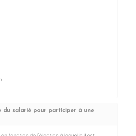
n
 du salarié pour participer à une
n fonction de l'élection à laquelle il est