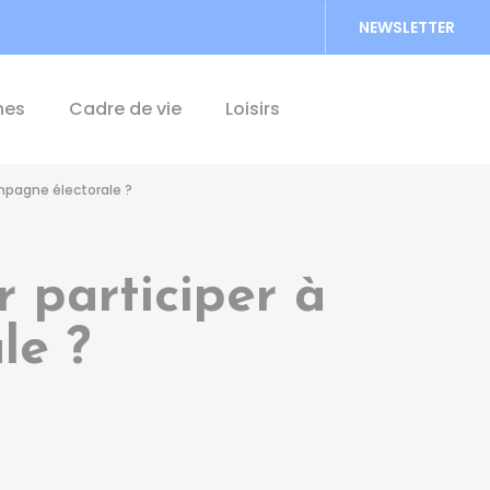
NEWSLETTER
Accéder au formu
hes
Cadre de vie
Loisirs
ampagne électorale ?
r participer à
le ?