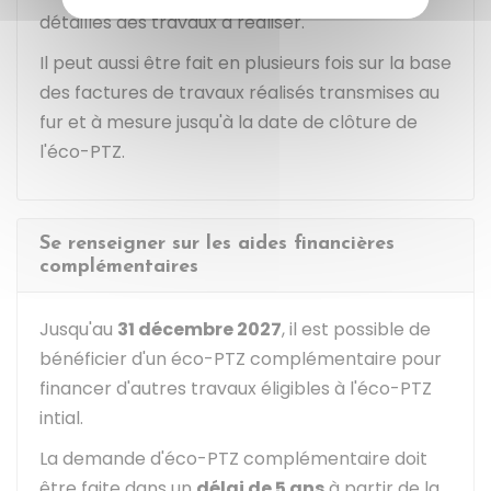
détaillés des travaux à réaliser.
Il peut aussi être fait en plusieurs fois sur la base
des factures de travaux réalisés transmises au
fur et à mesure jusqu'à la date de clôture de
l'éco-PTZ.
Se renseigner sur les aides financières
complémentaires
Jusqu'au
31 décembre 2027
, il est possible de
bénéficier d'un éco-PTZ complémentaire pour
financer d'autres travaux éligibles à l'éco-PTZ
intial.
La demande d'éco-PTZ complémentaire doit
être faite dans un
délai de 5 ans
à partir de la