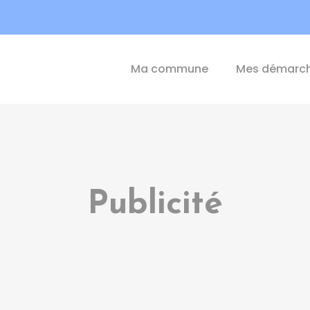
int-Michel-de-Plélan
Ma commune
Mes démarc
Publicité