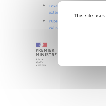
Taxe locale sur la publicité
extérieure (TLPE)
This site uses
Publicités supportées par des
véhicules