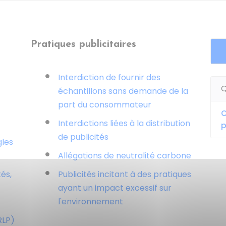
Pratiques publicitaires
Interdiction de fournir des
Q
échantillons sans demande de la
part du consommateur
O
Interdictions liées à la distribution
p
de publicités
gles
Allégations de neutralité carbone
és,
Publicités incitant à des pratiques
ayant un impact excessif sur
l'environnement
RLP)