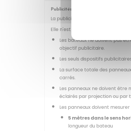
Publicités sur les eaux intérieures
La publicité sur les
eaux intérieures
Elle n'est
autorisée que sur les b
Les bateaux ne doivent pas être
objectif publicitaire.
Les seuls dispositifs publicitai
La surface totale des panneau
carrés.
Les panneaux ne doivent être ni 
éclairés par projection ou par
Les panneaux doivent mesurer
5 mètres dans le sens hor
longueur du bateau