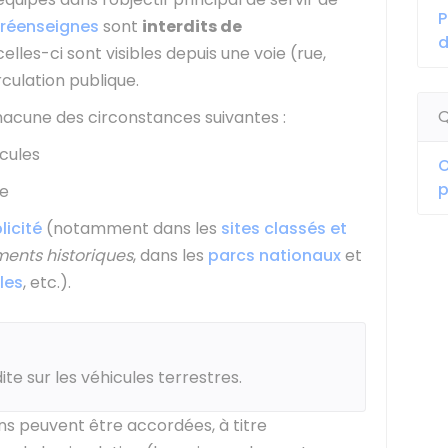
P
réenseignes
sont
interdits de
d
elles-ci sont visibles depuis une voie (rue,
rculation publique.
Q
 chacune des circonstances suivantes :
icules
O
p
te
licité
(notamment dans les
sites classés et
ents historiques
, dans les
parcs nationaux
et
les
, etc.).
ite sur les véhicules terrestres.
ons peuvent être accordées, à titre