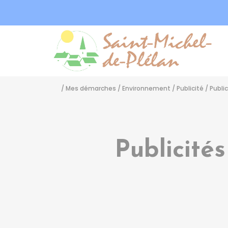
Sa
/
Mes démarches
/
Environnement
/
Publicité
/
Publi
Publicité