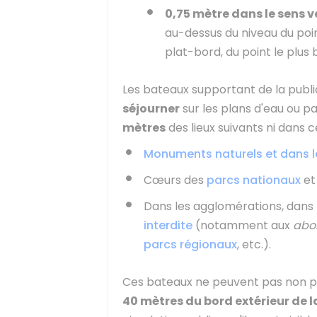
0,75 mètre dans le sens v
au-dessus du niveau du poin
plat-bord, du point le plus
Les bateaux supportant de la publi
séjourner
sur les plans d'eau ou pa
mètres
des lieux suivants ni dans ce
Monuments naturels et dans le
Cœurs des
parcs nationaux
et
Dans les agglomérations, dans
interdite
(notamment aux
abo
parcs régionaux
, etc.).
Ces bateaux ne peuvent pas non pl
40 mètres du bord extérieur de l