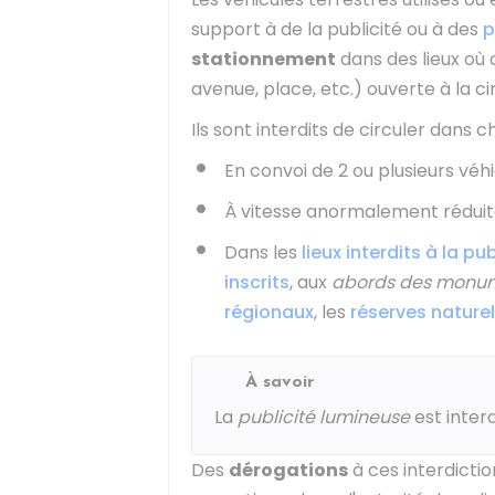
support à de la publicité ou à des
p
stationnement
dans des lieux où c
avenue, place, etc.) ouverte à la ci
Ils sont interdits de circuler dans
En convoi de 2 ou plusieurs véh
À vitesse anormalement rédui
Dans les
lieux interdits à la pub
inscrits
, aux
abords des monum
régionaux
, les
réserves naturel
À savoir
La
publicité lumineuse
est interd
Des
dérogations
à ces interdicti