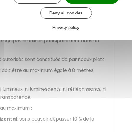
Deny all cookies
est
encadrée
.
Privacy policy
ateaux
et
à toutes les conditions suivantes
:
 équipés ni utilisés principalement dans un
res autorisés sont constitués de panneaux plats.
x doit être au maximum égale à 8 mètres
lumineux, ni luminescents, ni réfléchissants, ni
 transparence.
 au maximum :
izontal
, sans pouvoir dépasser
10 %
de la