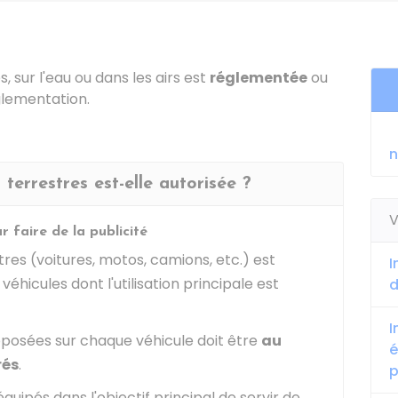
s, sur l'eau ou dans les airs est
réglementée
ou
glementation.
n
 terrestres est-elle autorisée ?
V
r faire de la publicité
stres (voitures, motos, camions, etc.) est
I
icules dont l'utilisation principale est
d
I
pposées sur chaque véhicule doit être
au
é
rés
.
p
équipés dans l'objectif principal de servir de