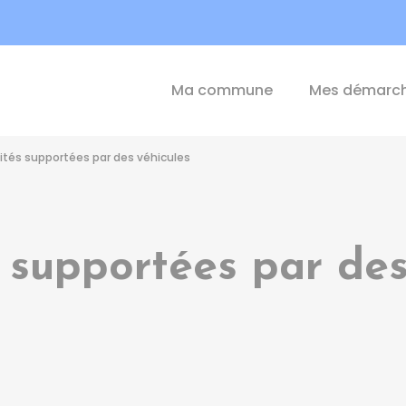
int-Michel-de-Plélan
Ma commune
Mes démarc
cités supportées par des véhicules
s supportées par des