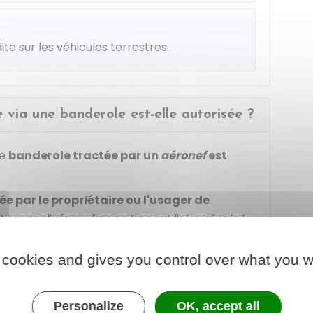
ite sur les véhicules terrestres.
e via une banderole est-elle autorisée ?
ne
banderole tractée par un
aéronef
est
cée par le propriétaire ou l'usager de
ition que l'aéronef ne soit pas utilisé ou équipé
la publicité.
 cookies and gives you control over what you w
 autorisée ?
Personalize
OK, accept all