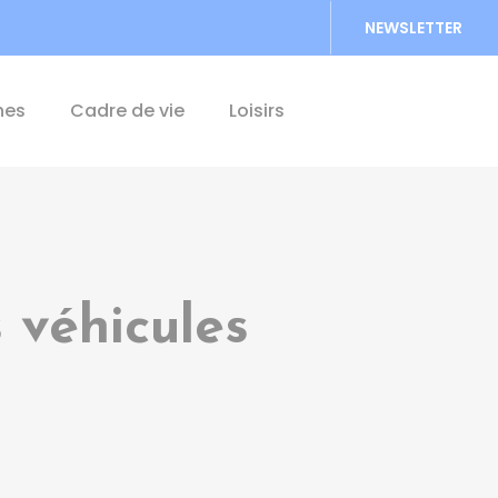
NEWSLETTER
Accéder au formu
hes
Cadre de vie
Loisirs
 véhicules