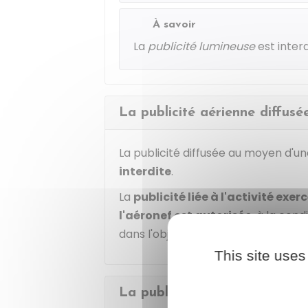
À savoir
La
publicité lumineuse
est interd
La publicité aérienne diffusé
La publicité diffusée au moyen d'u
interdite
.
La
publicité liée à l'activité exer
l'aéronef est autorisée
, à la cond
dans l'objectif principal de faire de 
This site uses
La publicité sur l'eau est-elle