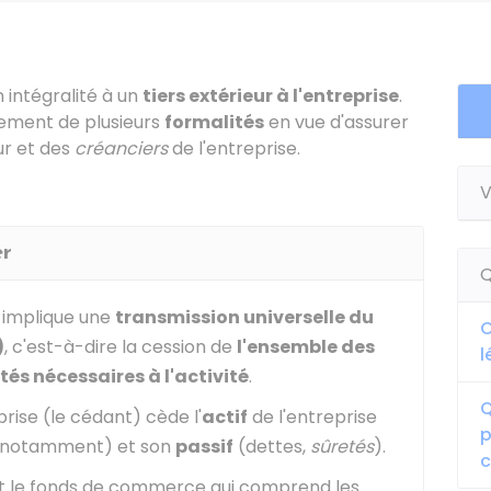
 intégralité à un
tiers extérieur à l'entreprise
.
sement de plusieurs
formalités
en vue d'assurer
ur et des
créanciers
de l'entreprise.
V
er
Q
e implique une
transmission universelle du
C
)
, c'est-à-dire la cession de
l'ensemble des
l
etés nécessaires à l'activité
.
Q
prise (le cédant) cède l'
actif
de l'entreprise
p
 notamment) et son
passif
(dettes,
sûretés
).
t le fonds de commerce qui comprend les