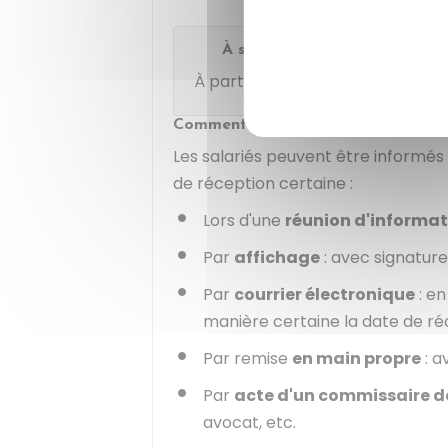
À savoir
À partir de 250 salariés, aucune 
Comment diffuser l'information ?
Les salariés peuvent être informés
de réception certaine :
Lors d'une
réunion d'informat
Par
affichage
: avec signature
Par
courrier électronique
: en
manière certaine la date de ré
Par remise
en main propre
: a
Par
acte d'un commissaire de
avocat, etc.