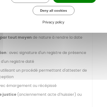
Deny all cookies
information n'est requise.
Privacy policy
par tout moyen
de nature à rendre la date
ion
: avec signature d'un registre de présence
 d'un registre daté
 utilisant un procédé permettant d'attester de
ception
vec émargement ou récépissé
 justice
(anciennement acte d'huissier) ou