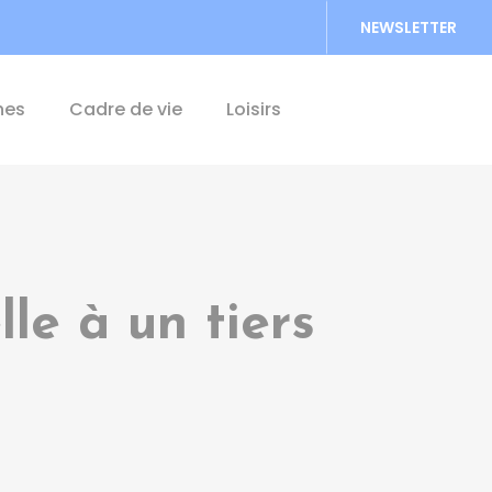
NEWSLETTER
Accéder au formu
hes
Cadre de vie
Loisirs
lle à un tiers