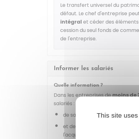
Le transfert universel du patrim
défaut. Le chef d'entreprise peu
intégral
et céder des éléments 
cession du seul fonds de commer
de l'entreprise.
Informer les salariés
Quelle information ?
Dans les entreprises de
moins de 
salariés :
de sa
volonté de vendre
l'entr
This site uses
et de la possibilité pour les sal
l'acquisition de l'entreprise.