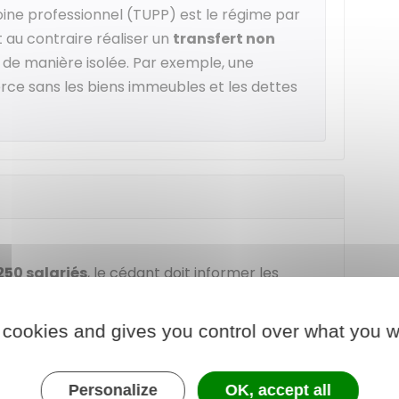
oine professionnel (TUPP) est le régime par
t au contraire réaliser un
transfert non
de manière isolée. Par exemple, une
ce sans les biens immeubles et les dettes
250 salariés
, le cédant doit informer les
eprise,
 cookies and gives you control over what you w
ariés de
présenter une offre d'achat
pour
Personalize
OK, accept all