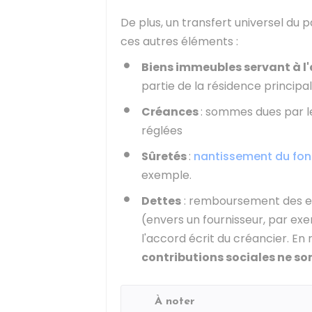
De plus, un transfert universel du 
ces autres éléments :
Biens immeubles servant à l'
partie de la résidence principa
Créances
: sommes dues par le
réglées
Sûretés
:
nantissement du fo
exemple.
Dettes
: remboursement des em
(envers un fournisseur, par exe
l'accord écrit du créancier. En
contributions sociales ne so
À noter