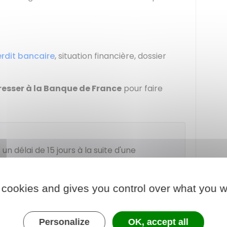
erdit bancaire
, situation financière, dossier
dresser à la Banque de France
pour faire
n délai de 15 jours à la suite d'une
bancaire, ce silence est considéré
de compte
.
 cookies and gives you control over what you w
s l'accès à un compte bancaire. En cas de
 possible de faire une
demande de droit au
Personalize
OK, accept all