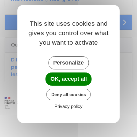
Services en ligne et formulaires
This site uses cookies and
gives you control over what
you want to activate
Questions ? Réponses !
Diffusion de musique par une association
Personalize
pendant un événement public : quelles sont
les règles ?
OK, accept all
Deny all cookies
Privacy policy