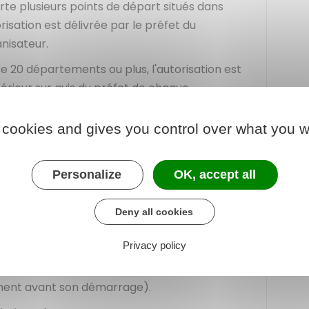
e plusieurs points de départ situés dans
risation est délivrée par le préfet du
nisateur.
e 20 départements ou plus, l'autorisation est
ntérieur sur avis du préfet de chaque
 cookies and gives you control over what you w
orisation est publiée et
notifiée
, en ligne ou par
our faire la demande) à l'organisateur.
Personalize
OK, accept all
 débute, l'organisateur doit produire une
toutes les demandes mentionnées dans
Deny all cookies
Privacy policy
t souvent dans leur autorisation à quel
rnie (exemple : dans un délai de 48 heures
ment avant son démarrage).