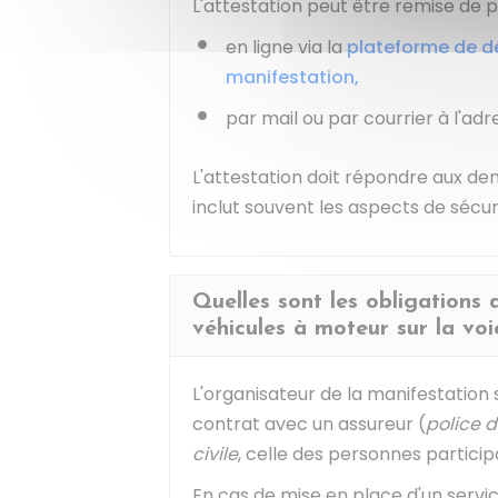
L'attestation peut être remise de pl
en ligne via la
plateforme de d
manifestation,
par mail ou par courrier à l'adre
L'attestation doit répondre aux dem
inclut souvent les aspects de sécuri
Quelles sont les obligations 
véhicules à moteur sur la voi
L'organisateur de la manifestation s
contrat avec un assureur (
police 
civile
, celle des personnes participa
En cas de mise en place d'un servic