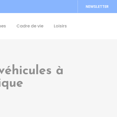
NEWSLETTER
Accéder au formu
hes
Cadre de vie
Loisirs
véhicules à
ique