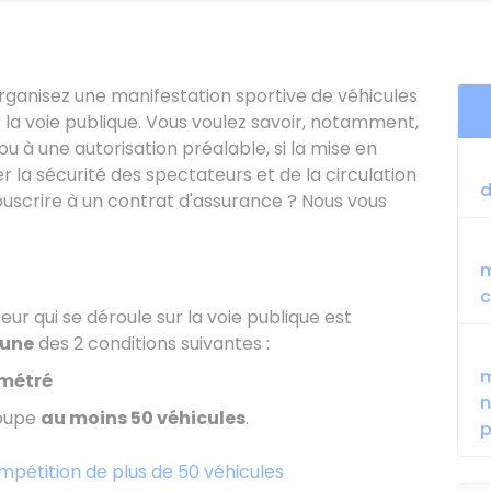
organisez une manifestation sportive de véhicules
ur la voie publique. Vous voulez savoir, notamment,
ou à une autorisation préalable, si la mise en
r la sécurité des spectateurs et de la circulation
d
souscrire à un contrat d'assurance ? Nous vous
m
c
ur qui se déroule sur la voie publique est
'une
des 2 conditions suivantes :
m
métré
n
oupe
au moins 50 véhicules
.
p
pétition de plus de 50 véhicules