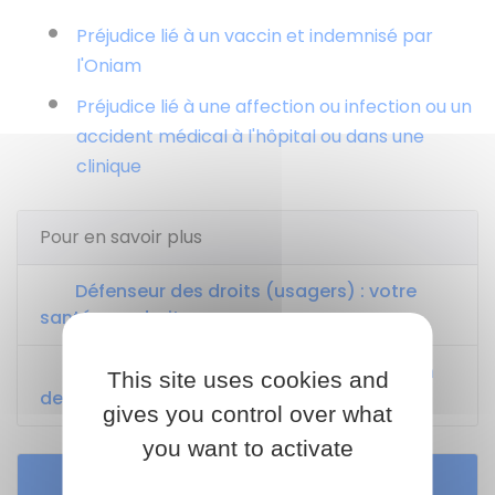
Préjudice lié à un vaccin et indemnisé par
l'Oniam
Préjudice lié à une affection ou infection ou un
accident médical à l'hôpital ou dans une
clinique
Pour en savoir plus
Défenseur des droits (usagers) : votre
santé, vos droits
Site de l'Office national d'indemnisation
This site uses cookies and
des accidents médicaux (Oniam)
gives you control over what
you want to activate
Services en ligne et formulaires