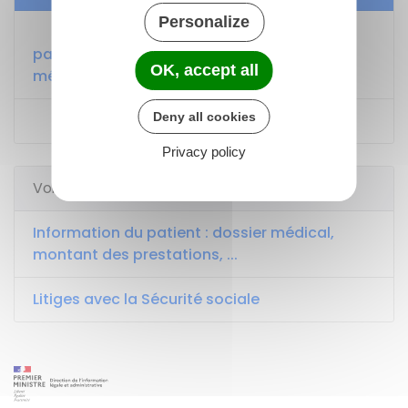
Personalize
Déclaration via un formulaire par le
patient d'événements indésirables liés aux
OK, accept all
médicaments ou aux produits de santé
Deny all cookies
Signalement santé
Privacy policy
Voir aussi
Information du patient : dossier médical,
montant des prestations, ...
Litiges avec la Sécurité sociale