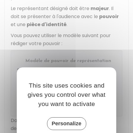
Le représentant désigné doit être
majeur
. Il
doit se présenter à l'audience avec le
pouvoir
et une
pièce d'identité
.
Vous pouvez utiliser le modèle suivant pour
rédiger votre pouvoir :
Modèle de pouvoir de représentation
en justice
This site uses cookies and
Accéder au Modèle de document
gives you control over what
Direction de l'information légale et administrative
you want to activate
(Dila) - Premier ministre
Dans votre pouvoir, vous devez désigner une
Personalize
des personnes suivantes :