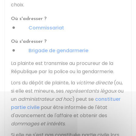
choix.
Où s'adresser ?
Commissariat
Où s'adresser ?
Brigade de gendarmerie
La plainte est transmise au procureur de la
République par la police ou la gendarmerie.
Lors du dépôt de plainte, la
victime directe
(ou,
si elle est mineure, ses
représentants légaux
ou
un
administrateur ad hoc
) peut se
constituer
partie civile
pour être informée de l'état
d'avancement de l'affaire et obtenir des
dommages et intérêts
.
Si elle ne s'est pas constituée partie civile lors