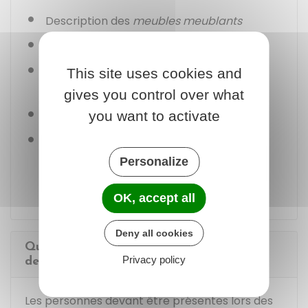
Description des
meubles meublants
Estimation des biens immobiliers
Estimation des biens mobiliers ayant une
This site uses cookies and
valeur supérieure à
1 500 €
gives you control over what
you want to activate
Désignation des espèces en
numéraire
État des comptes bancaires, des
placements et des autres
valeurs
Personalize
mobilières
.
OK, accept all
Deny all cookies
Qui doit être présent lors de l'inventaire
Privacy policy
des biens d'un majeur protégé ?
Les personnes devant être présentes lors des