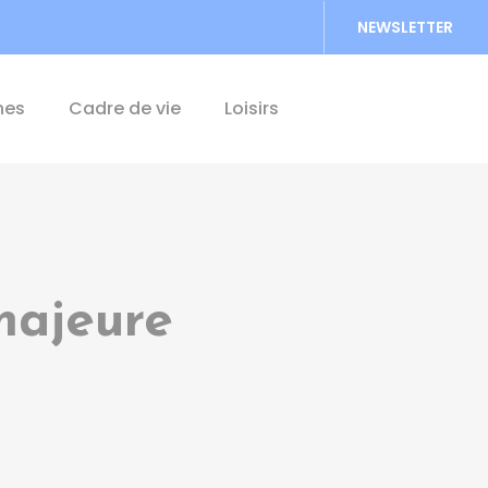
NEWSLETTER
Accéder au formu
hes
Cadre de vie
Loisirs
majeure