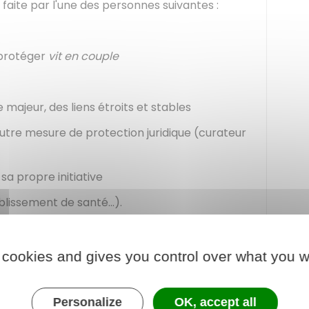
faite par l'une des personnes suivantes :
 protéger
vit en couple
 majeur, des liens étroits et stables
utre mesure de protection juridique (curateur
e sa propre initiative
blissement de santé...).
 cookies and gives you control over what you w
 mise sous curatelle ?
Personalize
OK, accept all