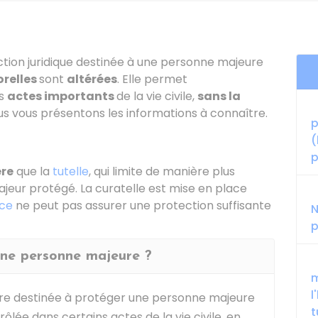
ction juridique destinée à une personne majeure
orelles
sont
altérées
. Elle permet
es
actes importants
de la vie civile,
sans la
us vous présentons les informations à connaître.
p
(
p
ère
que la
tutelle
, qui limite de manière plus
jeur protégé. La curatelle est mise en place
ice
ne peut pas assurer une protection suffisante
N
p
'une personne majeure ?
m
l
aire destinée à protéger une personne majeure
t
rôlée dans certains actes de la vie civile, en