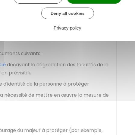
r
requête
au juge des contentieux de la
 tribunal judiciaire du lieu de résidence de la
Deny all cookies
Privacy policy
uments suivants :
cié
décrivant la dégradation des facultés de la
ion prévisible
e d'identité de la personne à protéger
t la nécessité de mettre en œuvre la mesure de
ourage du majeur à protéger (par exemple,