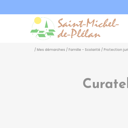
Sa
/
Mes démarches
/
Famille - Scolarité
/
Protection juri
Curate