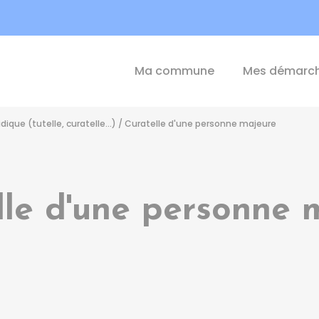
int-Michel-de-Plélan
Ma commune
Mes démarc
dique (tutelle, curatelle...)
/
Curatelle d'une personne majeure
lle d'une personne 