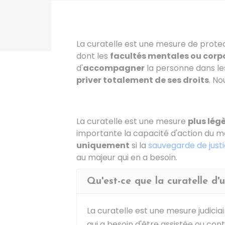
La curatelle est une mesure de prote
dont les
facultés mentales ou corp
d'
accompagner
la personne dans l
priver totalement de ses droits
. No
La curatelle est une mesure
plus lég
importante la capacité d'action du ma
uniquement
si la
sauvegarde de just
au majeur qui en a besoin.
Qu'est-ce que la curatelle d
La curatelle est une mesure judici
qui a besoin d'être assistée ou cont