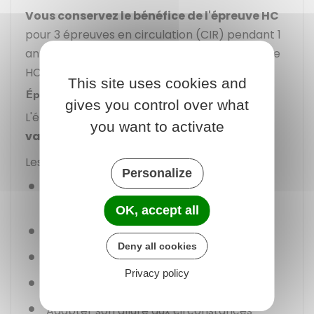
Vous conservez le bénéfice de l'épreuve HC
pour 3 épreuves en circulation (CIR) pendant 1
an maximum à partir de la réussite à l'épreuve
HC à condition de valider l'épreuve théorique.
This site uses cookies and
Épreuve en circulation (CIR)
gives you control over what
L'épreuve CIR se déroule sur des
itinéraires
you want to activate
variés
.
Les
compétences
suivantes sont évaluées :
Personalize
Savoir s'installer et assurer la sécurité à
bord
OK, accept all
Autonomie et la conscience du risque
Deny all cookies
Connaître et utiliser les commandes
Privacy policy
Prendre l'information
Adapter son allure aux circonstances