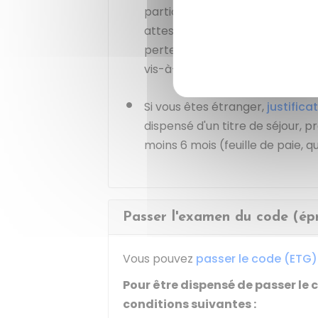
participation (CIP) à la JDC, ou
attestation de situation admini
perte ou de vol, ou attestation 
vis-à-vis du service national.
Si vous êtes étranger,
justifica
dispensé d'un titre de séjour,
moins 6 mois (feuille de paie, q
Passer l'examen du code (ép
Vous pouvez
passer le code (ETG)
Pour être dispensé de passer le 
conditions suivantes :