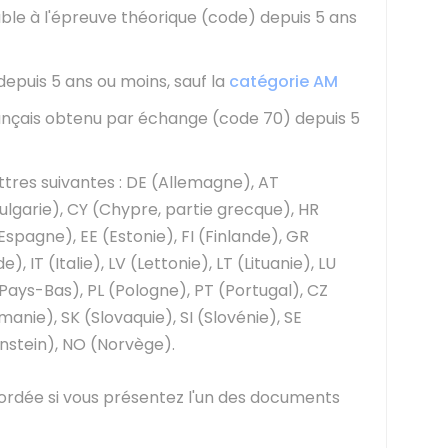
able à l'épreuve théorique (code) depuis 5 ans
epuis 5 ans ou moins, sauf la
catégorie AM
rançais obtenu par échange (code 70) depuis 5
ettres suivantes : DE (Allemagne), AT
Bulgarie), CY (Chypre, partie grecque), HR
spagne), EE (Estonie), FI (Finlande), GR
), IT (Italie), LV (Lettonie), LT (Lituanie), LU
Pays-Bas), PL (Pologne), PT (Portugal), CZ
nie), SK (Slovaquie), SI (Slovénie), SE
tenstein), NO (Norvège).
ordée si vous présentez l'un des documents