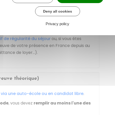
 attestation individuelle d'exemption, ou
strative délivrée en cas de détérioration, de
Deny all cookies
provisoire de situation, y compris de report,
Privacy policy
tif de régularité du séjour
ou, si vous êtes
 preuve de votre présence en France depuis au
uittance de loyer…).
reuve théorique)
 via une auto-école ou en candidat libre
.
code
, vous devez
remplir au moins l'une des