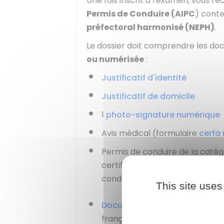
Une fois inscrit à l'examen, vous r
Permis de Conduire (AIPC
) cont
préfectoral harmonisé (NEPH)
.
Le dossier doit comprendre les do
ou numérisée
:
Justificatif d'identité
Justificatif de domicile
1
photo-signature numérique
Avis médical (formulaire
cerfa
Permis de conduire de la catégo
certificat ou titre profession
conducteur)
This site uses
Documents relatifs à la journ
français, âgé de 17 ans révolus à