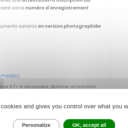
ecevez une
attestation d'Inscription au
enant votre
numéro d'enregistrement
cuments suivants
en version photographiée
 n°14880
)
rie B (+ si nécessaire, diplôme, attestation,
nel constatant l'achèvement d'une formation de
 cookies and gives you control over what you w
ée défense et citoyenneté (JDC)
si vous êtes
 25 ans non révolus : certificat individuel de
Personalize
OK, accept all