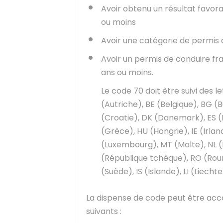
Avoir obtenu un résultat favor
ou moins
Avoir une catégorie de permis d
Avoir un permis de conduire f
ans ou moins.
Le code 70 doit être suivi des l
(Autriche), BE (Belgique), BG (
(Croatie), DK (Danemark), ES (E
(Grèce), HU (Hongrie), IE (Irlande
(Luxembourg), MT (Malte), NL (
(République tchèque), RO (Rouma
(Suède), IS (Islande), LI (Liech
La dispense de code peut être acc
suivants :