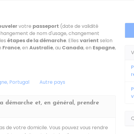
ouveler
votre
passeport
(date de validité
, changement de nom d'usage, changement
 les
étapes de la démarche
. Elles
varient
selon
n
France
, en
Australie
, au
Canada
, en
Espagne
,
V
P
r
gne, Portugal
Autre pays
P
v
 la démarche et, en général, prendre
Q
as de votre domicile. Vous pouvez vous rendre