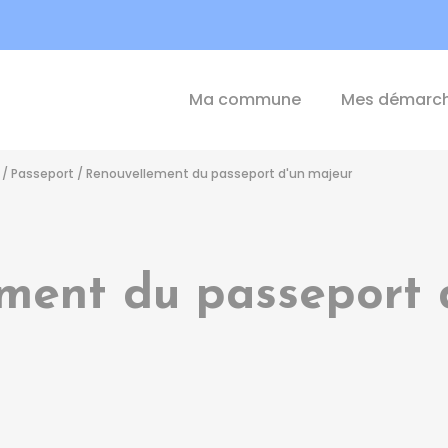
int-Michel-de-Plélan
Ma commune
Mes démarc
/
Passeport
/
Renouvellement du passeport d'un majeur
ment du passeport 