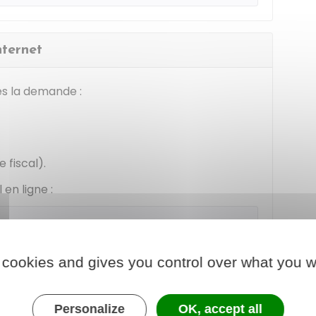
nternet
es la demande :
 fiscal).
en ligne :
al - Passeport
 cookies and gives you control over what you w
r au service en ligne
Personalize
OK, accept all