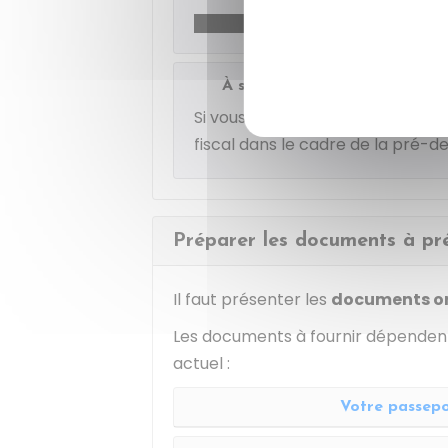
Minist
À savoir
Si vous faites la
pré-demande e
fiscal dans le cadre de la pré-
Préparer les documents à pr
Il faut présenter les
documents
o
Les documents à fournir dépendent
actuel :
Votre passepor