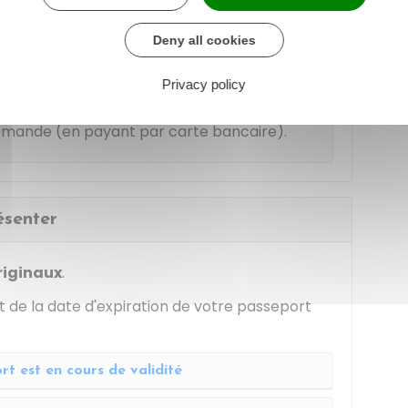
ère chargé des finances
Deny all cookies
Privacy policy
n ligne
, vous pouvez acheter le timbre
demande (en payant par carte bancaire).
ésenter
riginaux
.
 de la date d'expiration de votre passeport
t est en cours de validité