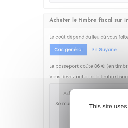
Acheter le timbre fiscal sur i
Le coût dépend du lieu où vous fait
Cas général
En Guyane
Le passeport coûte
86 €
(en timbre
Vous devez acheter le timbre fiscal 
Achat en ligne du timbre fisc
Se munir d'une carte bancaire.
This site uses
Accéde