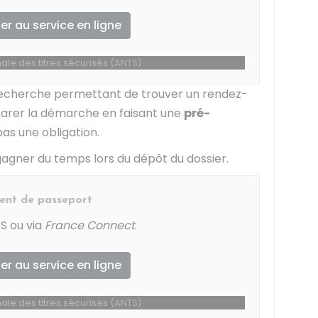
r au service en ligne
le des titres sécurisés (ANTS)
e recherche permettant de trouver un rendez-
parer la démarche en faisant une
pré-
pas une obligation.
gner du temps lors du dépôt du dossier.
ent de passeport
S ou via
France Connect
.
r au service en ligne
le des titres sécurisés (ANTS)