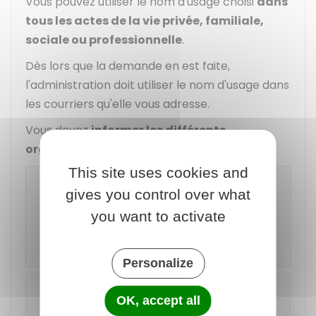
Vous pouvez utiliser le nom d'usage choisi
dans
tous les actes de la vie privée, familiale,
sociale ou professionnelle
.
Dès lors que la demande en est faite,
l'administration doit utiliser le nom d'usage dans
les courriers qu'elle vous adresse.
Vous devez
informer les différents
organismes
du nom d'usage choisi.
This site uses cookies and
Exemple
gives you control over what
Pour informer l'assurance maladie,
you want to activate
connectez-vous à votre compte Ameli
(rubrique " Mes démarches ").
Personalize
À savoir
OK, accept all
Si vous ne souhaitez plus que le nom