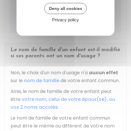
d'usage soit utilisé, il suffit
d'informer vos
Deny all cookies
interlocuteurs
. Vous n'avez pas besoin
Privacy policy
de fournir un justificatif.
Le nom de famille d'un enfant est-il modifié
si ses parents ont un nom d'usage ?
Non, le choix d'un nom d'usage n'a
aucun effet
sur le
nom de famille
de votre enfant commun.
Ainsi, le nom de famille de votre enfant peut
être
votre nom, celui de votre époux(se), ou
vos 2 noms accolés
.
Le nom de famille de votre enfant commun
peut être le même ou différent de votre nom