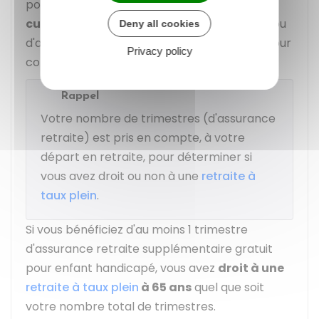
pour enfant lourdement handicapé est
cumulable
avec les majorations maternité ou
Deny all cookies
d'adoption et d'éducation ou la majoration pour
Privacy policy
congé parental.
Rappel
Votre nombre de trimestres (d'assurance
retraite) est pris en compte, à votre
départ en retraite, pour déterminer si
vous avez droit ou non à une
retraite à
taux plein
.
Si vous bénéficiez d'au moins 1 trimestre
d'assurance retraite supplémentaire gratuit
pour enfant handicapé, vous avez
droit à une
retraite à taux plein
à 65 ans
quel que soit
votre nombre total de trimestres.