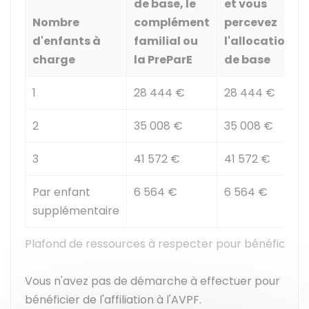
de base, le
et vous
Nombre
complément
percevez
d'enfants à
familial ou
l'allocation
charge
la PreParE
de base
1
28 444 €
28 444 €
2
35 008 €
35 008 €
3
41 572 €
41 572 €
Par enfant
6 564 €
6 564 €
supplémentaire
Plafond de ressources à respecter pour bénéficier d
Vous n'avez pas de démarche à effectuer pour
bénéficier de l'affiliation à l'AVPF.