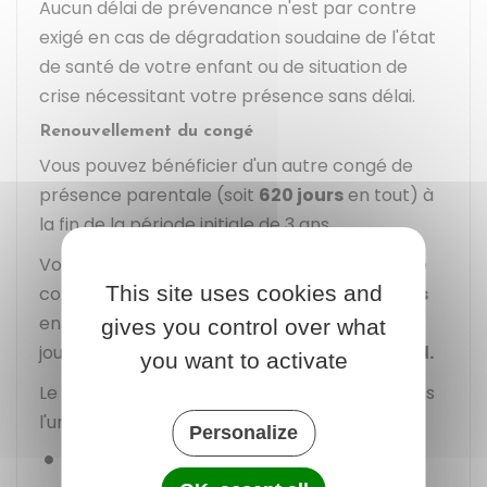
Aucun délai de prévenance n'est par contre
exigé en cas de dégradation soudaine de l'état
de santé de votre enfant ou de situation de
crise nécessitant votre présence sans délai.
Renouvellement du congé
Vous pouvez bénéficier d'un autre congé de
présence parentale (soit
620 jours
en tout) à
la fin de la période initiale de 3 ans.
Vous pouvez également bénéficier d'un autre
This site uses cookies and
congé de présence parentale (soit
620 jours
en tout) si vous avez utilisé la réserve de 310
gives you control over what
jours
avant la fin des 3 ans du congé initial.
you want to activate
Le renouvellement du congé est possible dans
l'un des cas suivants :
Personalize
Soit en cas de rechute ou récidive de la