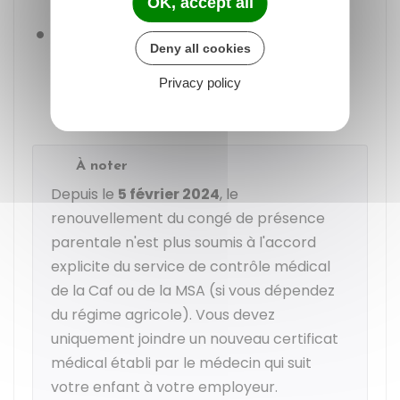
pathologie de votre enfant
OK, accept all
Soit lorsque la gravité de la pathologie de
Deny all cookies
votre enfant nécessite toujours une
présence soutenue et des soins
Privacy policy
contraignants
À noter
Depuis le
5 février 2024
, le
renouvellement du congé de présence
parentale n'est plus soumis à l'accord
explicite du service de contrôle médical
de la
Caf
ou de la
MSA
(si vous dépendez
du régime agricole). Vous devez
uniquement joindre un nouveau certificat
médical établi par le médecin qui suit
votre enfant à votre employeur.