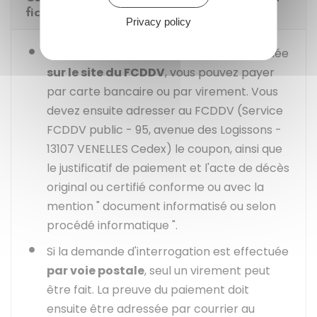
fichier des testaments ?
Privacy policy
Si la demande d'interrogation est effectuée
sur le site du FCDDV
, vous pouvez payer
par carte bancaire ou par virement. Vous
devez ensuite adresser au FCDDV (Service
FCDDV public - 95, avenue des Logissons -
13107 VENELLES Cedex) le coupon, ainsi que
le justificatif de paiement et l'acte de décès
original ou certifié conforme ou avec la
mention " document informatisé ou selon
procédé informatique ".
Si la demande d'interrogation est effectuée
par voie postale
, seul un virement peut
être fait. La preuve du paiement doit
ensuite être adressée par courrier au