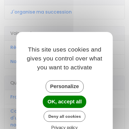
J'organise ma succession
Voir aussi
Règlement d'une succession
This site uses cookies and
gives you control over what
Notaire
you want to activate
Questions ? Réponses !
Personalize
Frais de notaire : de quoi s'agit-il ?
OK, accept all
Comment prouver que vous êtes héritier
Deny all cookies
d'une succession (attestation, acte de
notoriété) ?
Privacy policy