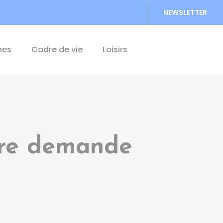
NEWSLETTER
Accéder au formu
hes
Cadre de vie
Loisirs
ère demande