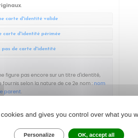
riginaux
.
e carte d'identité valide
 carte d'identité périmée
 pas de carte d'identité
e figure pas encore sur un titre d'identité,
 fournis selon la nature de ce 2e nom :
nom
re parent
.
 cookies and gives you control over what you w
nternet
Personalize
OK, accept all