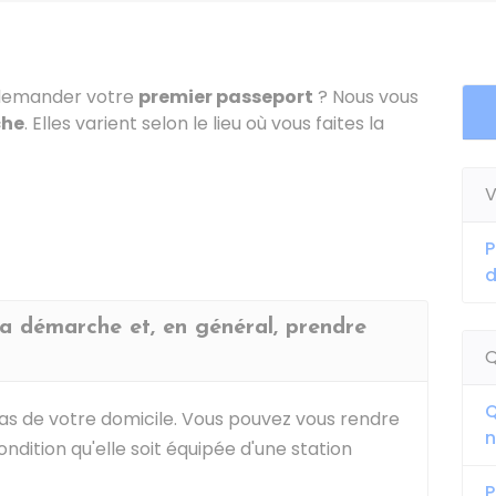
 demander votre
premier passeport
? Nous vous
che
. Elles varient selon le lieu où vous faites la
V
P
 la démarche et, en général, prendre
Q
Q
as de votre domicile. Vous pouvez vous rendre
n
condition qu'elle soit équipée d'une station
P