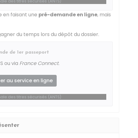
le des titres sécurisés (ANTS)
 en faisant une
pré-demande en ligne
, mais
gner du temps lors du dépôt du dossier.
de de 1er passeport
S ou via
France Connect
.
r au service en ligne
le des titres sécurisés (ANTS)
ésenter