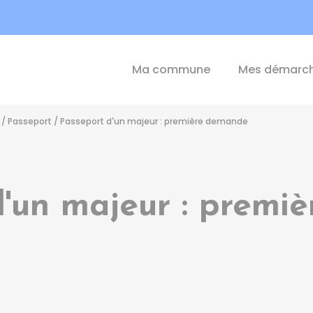
int-Michel-de-Plélan
Ma commune
Mes démarc
/
Passeport
/
Passeport d'un majeur : première demande
d'un majeur : premi