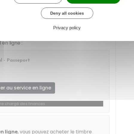
es la demande :
Deny all cookies
Privacy policy
 fiscal).
en ligne :
al - Passeport
r au service en ligne
ère chargé des finances
n ligne
, vous pouvez acheter le timbre