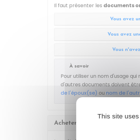
Il faut présenter les
documents
o
Vous avez un
Vous avez une
Vous n'avez
À savoir
Pour utiliser un nom d'usage qui n
d'autres documents doivent être
de l'époux(se)
ou
nom de l'aut
This site uses
Acheter le timbre fiscal sur i