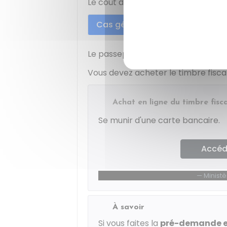
Le coût dépend du lieu où vous fait
Cas général
En Guyane
Le passeport coûte
86 €
(en timbre
Vous devez acheter le timbre fiscal 
Achat en ligne du timbre fisc
Se munir d'une carte bancaire.
Accéde
Minist
À savoir
Si vous faites la
pré-demande e