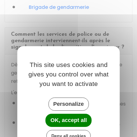
Brigade de gendarmerie
Comment les services de police ou de
gendarmerie interviennent-ils après le
signalement de la disparition d'un mineur ?
This site uses cookies and
Dès la déclaration, les services de police ou de
gendarmerie lancent une enquête pour
gives you control over what
retrouver l'enfant.
you want to activate
L'enquête comprend les phases suivantes :
Collecte d'informations auprès des proches
Personalize
et des témoins
OK, accept all
Surveillance des déplacements possibles,
notamment en vérifiant les caméras de
Deny all cookies