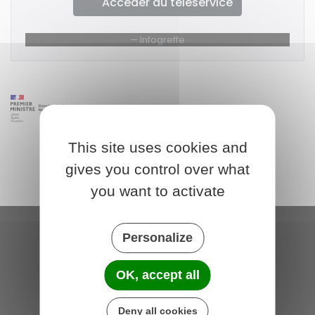
Accéder au téléservice
Infogreffe
This site uses cookies and
gives you control over what
you want to activate
Personalize
Saint-Michel-de-Plélan
4 rue des Terre Neuvas
OK, accept all
22980 Saint-Michel-de-Plélan
France
Deny all cookies