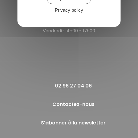
Privacy policy
Horaires de la mairie
Lundi et Jeudi :
09h00 - 12h00
Vendredi :
14h00 - 17h00
02 96 27 04 06
Contactez-nous
S'abonner à la newsletter