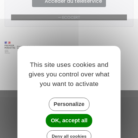
Accéder au téléservice
ECOCERT
This site uses cookies and
gives you control over what
you want to activate
Personalize
Saint-Michel-de-Plélan
4 rue des Terre Neuvas
OK, accept all
22980 Saint-Michel-de-Plélan
France
Deny all cookies