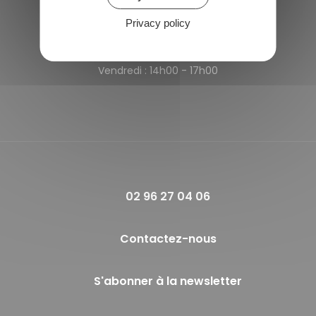
Privacy policy
Horaires de la mairie
Lundi et Jeudi :
09h00 - 12h00
Vendredi :
14h00 - 17h00
02 96 27 04 06
Contactez-nous
S'abonner à la newsletter