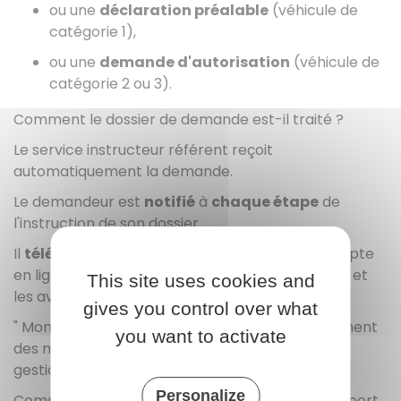
ou une
déclaration préalable
(véhicule de
catégorie 1),
ou une
demande d'autorisation
(véhicule de
catégorie 2 ou 3).
Comment le dossier de demande est-il traité ?
Le service instructeur référent reçoit
automatiquement la demande.
Le demandeur est
notifié
à
chaque étape
de
l'instruction de son dossier.
Il
télécharge
dans son espace personnel (compte
en ligne) l'
arrêté d'autorisation
de circulation et
This site uses cookies and
les avis délivrés.
gives you control over what
" Mon transport exceptionnel " lui fournit également
you want to activate
des modèles pré-remplis de consultation des
gestionnaires et d'avis de passage.
Personalize
Comment utiliser le service en ligne " Mon transport