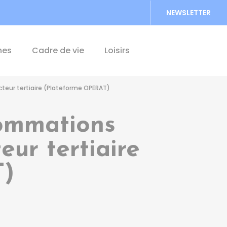
NEWSLETTER
Accéder au formu
hes
Cadre de vie
Loisirs
teur tertiaire (Plateforme OPERAT)
sommations
eur tertiaire
T)