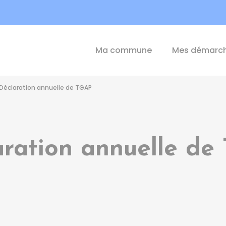
int-Michel-de-Plélan
Ma commune
Mes démarc
Déclaration annuelle de TGAP
aration annuelle de