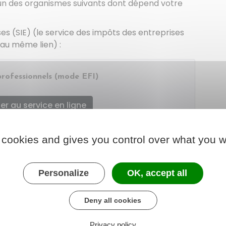
'un des organismes suivants dont dépend votre
es (SIE) (le service des impôts des entreprises
 au même lien) :
 professionnels (mode EFI)
r au service en ligne
ère chargé des finances
 cookies and gives you control over what you w
s (DGE) :
Personalize
OK, accept all
s (DGE)
Deny all cookies
Privacy policy