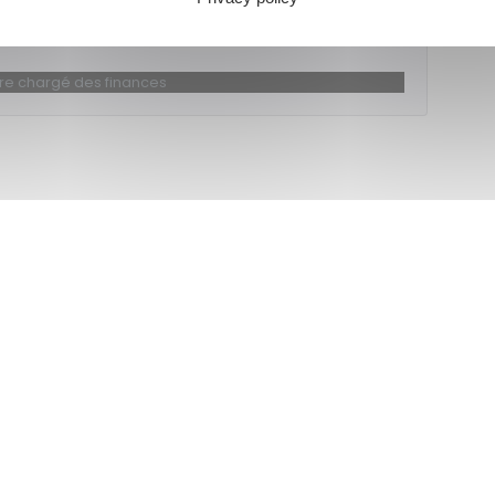
harger le formulaire
ère chargé des finances