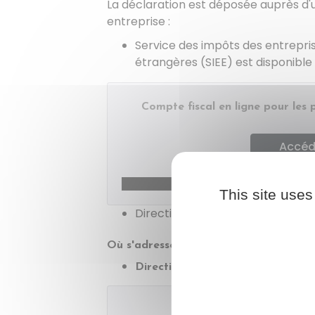
La déclaration est déposée auprès d
entreprise :
Service des impôts des entrepris
étrangères (SIEE) est disponible
Compte fiscal en ligne pour les
Accéde
Minist
This site uses
Direction des grandes entreprise
Où s'adresser ?
Direction des grandes entreprise