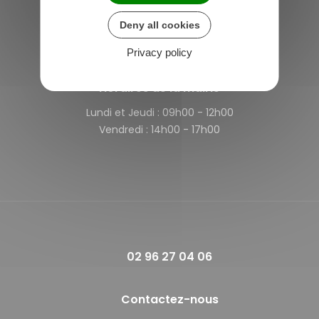
4 rue des Terre Neuvas
Deny all cookies
22980 Saint-Michel-de-Plélan
France
Privacy policy
Horaires de la mairie
Lundi et Jeudi :
09h00 - 12h00
Vendredi :
14h00 - 17h00
02 96 27 04 06
Contactez-nous