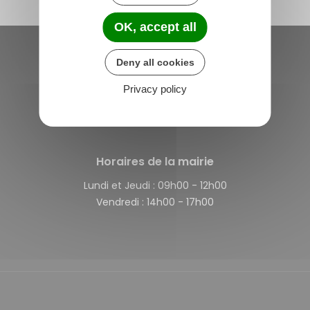
OK, accept all
Deny all cookies
Saint-Michel-de-Plélan
4 rue des Terre Neuvas
Privacy policy
22980 Saint-Michel-de-Plélan
France
Horaires de la mairie
Lundi et Jeudi :
09h00 - 12h00
Vendredi :
14h00 - 17h00